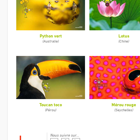
Python vert
Lotus
(Australie)
(Chine)
Toucan toco
Mérou rouge
(Pérou)
(Seychelles)
Nous suivre sur…