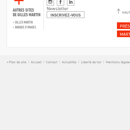
Instagram
Facebook
Linkedin
Newsletter
AUTRES SITES
HAUT
DE GILLES MARTIN
INSCRIVEZ-VOUS
GILLES MARTIN
PRÉS
BANQUE D’IMAGES
MART
Plan de site
Accueil
Contact
Actualités
Liberté de ton
Mentions légale