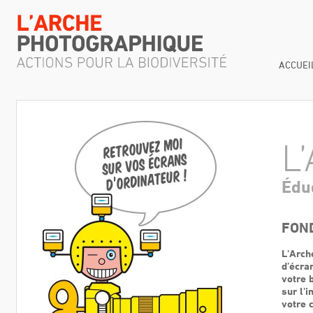
ACCUEI
L
Édu
FON
L'Arch
d’écra
votre 
sur l'
votre 