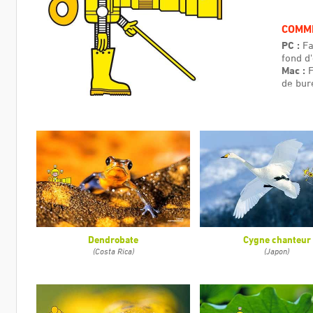
COMME
PC :
Fa
fond d
Mac :
F
de bur
Dendrobate
Cygne chanteur
(Costa Rica)
(Japon)